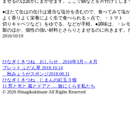
まぜるのは誰かにまかせます。ここで鍋などを片付けてしま
●ほたて缶はの缶汁は適当な塩分を含むので、食べてみて塩
よく香りよく栄養によく生で食べられる＞点で、・トマト 
切りキャベツなど）をゆでる、などが手軽。●調味は、・レモ
製のほか、個性の強い材料とさらりとまぜるのに向きます。た
2016/10/19
ひなぎくきつね おしらせ 2016年3月～４月
ブレット ふだん草 2018.10.14
秋みょうがスポンジ2018.08.31
ひなぎくきつね じまんの紅玉３個
11 窓と光と 風とドアと … 旅にくらす私たち
© 2026 Hinagikukitsune All Rights Reserved