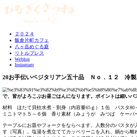
２０２４
飯倉片町カフェ
八ヶ岳めぐる庭
リトルプレス
Weblog
Instagram
20お手伝いベジタリアン五十品 Ｎｏ．１２ 冷
で、皆がよろこぶお昼ごはんになります。ポイントは細いパス
材料 ほたて貝柱水煮・割身（内容量65ｇ）１缶 パスタ80～
ミニトマト５～６個 香り素材（みょうが みつば ケーパ
テーブルにお皿やフォークをならべます。人数分のパスタが
す（写真）。塩湯を煮立ててカッペリーニを入れ、鍋から離