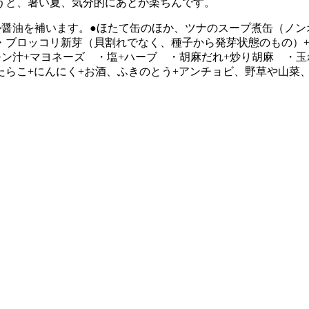
うと、暑い夏、気分的にあとが楽ちんです。
か醤油を補います。●ほたて缶のほか、ツナのスープ煮缶（ノン
・ブロッコリ新芽（貝割れでなく、種子から発芽状態のもの）
ン汁+マヨネーズ ・塩+ハーブ ・胡麻だれ+炒り胡麻 ・玉
らこ+にんにく+お酒、ふきのとう+アンチョビ、野草や山菜