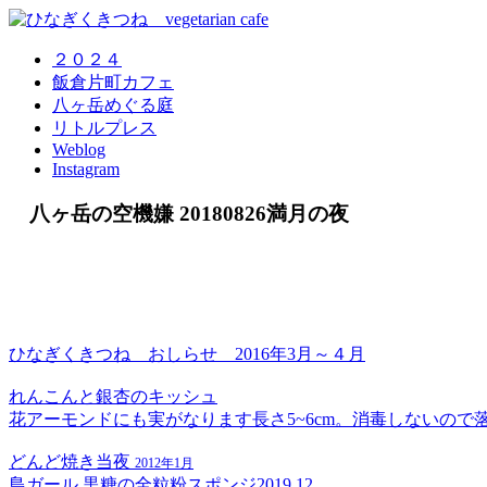
２０２４
飯倉片町カフェ
八ヶ岳めぐる庭
リトルプレス
Weblog
Instagram
八ヶ岳の空機嫌 20180826満月の夜
ひなぎくきつね おしらせ 2016年3月～４月
れんこんと銀杏のキッシュ
花アーモンドにも実がなります長さ5~6cm。消毒しないので
どんど焼き当夜
2012年1月
島ガール 黒糖の全粒粉スポンジ2019.12