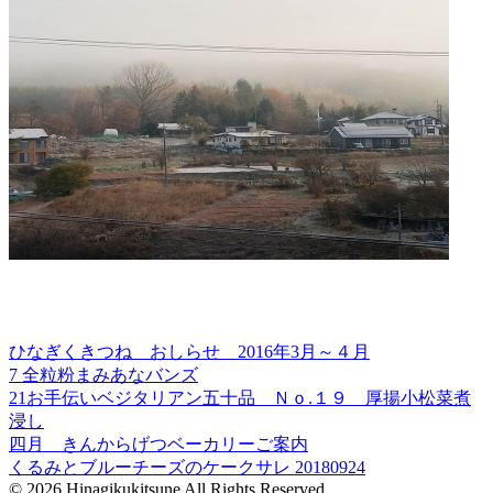
ひなぎくきつね おしらせ 2016年3月～４月
7 全粒粉まみあなバンズ
21お手伝いベジタリアン五十品 Ｎｏ.１９ 厚揚小松菜煮
浸し
四月 きんからげつベーカリーご案内
くるみとブルーチーズのケークサレ 20180924
© 2026 Hinagikukitsune All Rights Reserved