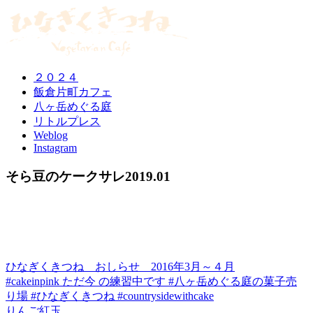
２０２４
飯倉片町カフェ
八ヶ岳めぐる庭
リトルプレス
Weblog
Instagram
そら豆のケークサレ2019.01
ひなぎくきつね おしらせ 2016年3月～４月
#cakeinpink ただ今 の練習中です #八ヶ岳めぐる庭の菓子売
り場 #ひなぎくきつね #countrysidewithcake
りんご紅玉