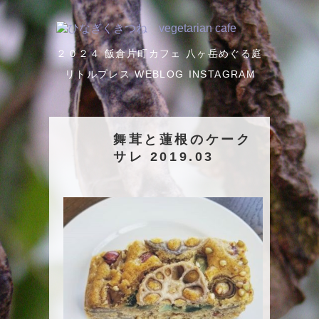
２０２４
飯倉片町カフェ
八ヶ岳めぐる庭
リトルプレス
WEBLOG
INSTAGRAM
舞茸と蓮根のケーク
サレ 2019.03