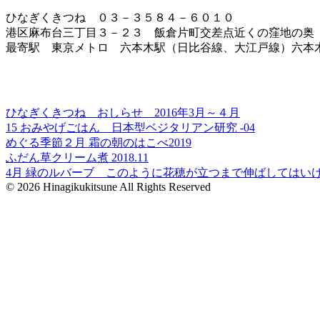
ひなぎくきつね ０３－３５８４－６０１０
港区麻布台三丁目３－２３ 飯倉片町交差点近くの窪地の奥
最寄駅 東京メトロ 六本木駅（日比谷線、大江戸線）六本
ひなぎくきつね おしらせ 2016年3月～４月
15 おみやげごはん 日本型ベジタリアン研究 -04
めぐる季節２月 霜の朝のはこべ2019
ふだん草クリーム煮 2018.11
4月 緑のルバーブ このように花穂が立つまで伸ばしてはい
© 2026 Hinagikukitsune All Rights Reserved