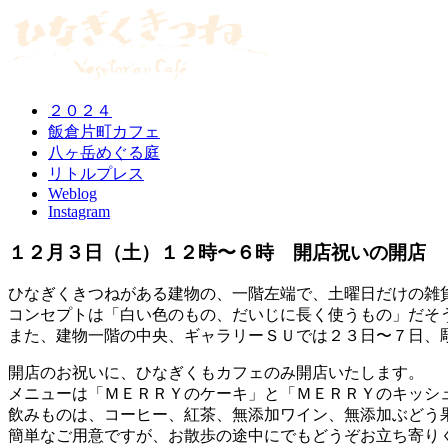
２０２４
飯倉片町カフェ
八ヶ岳めぐる庭
リトルプレス
Weblog
Instagram
１２月３日（土）１２時〜６時 開店祝いの開店
ひなぎくきつねがある建物の、一階左端で、土曜日だけの雑
コンセプトは「白い色のもの、だいじに長く使うもの」だそ
また、建物一階の中央、ギャラリーＳＵでは２３日〜７日、
開店のお祝いに、ひなぎくもカフェのみ開店いたします。
メニューは「ＭＥＲＲＹのケーキ」と「ＭＥＲＲＹのキッシ
飲みものは、コーヒー、紅茶、無添加ワイン、無添加ぶどう
簡単なご用意ですが、お散歩の途中にでもどうぞお立ち寄り