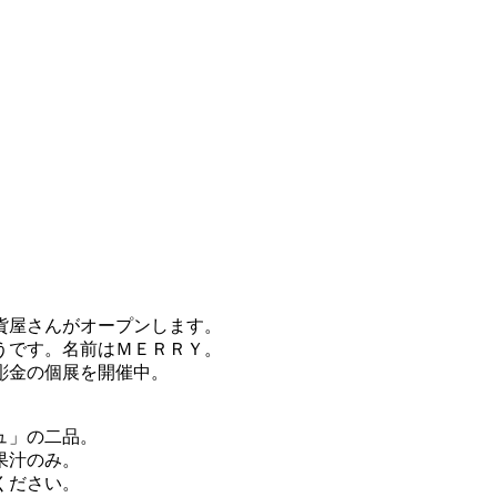
貨屋さんがオープンします。
うです。名前はＭＥＲＲＹ。
彫金の個展を開催中。
ュ」の二品。
果汁のみ。
ください。