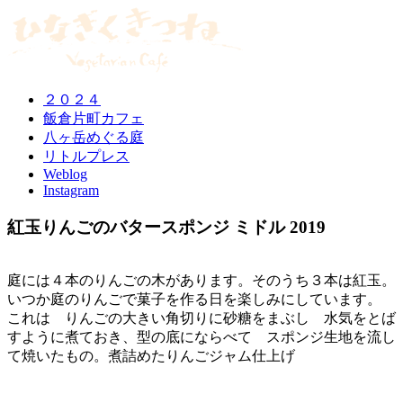
２０２４
飯倉片町カフェ
八ヶ岳めぐる庭
リトルプレス
Weblog
Instagram
紅玉りんごのバタースポンジ ミドル 2019
庭には４本のりんごの木があります。そのうち３本は紅玉。
いつか庭のりんごで菓子を作る日を楽しみにしています。
これは りんごの大きい角切りに砂糖をまぶし 水気をとば
すように煮ておき、型の底にならべて スポンジ生地を流し
て焼いたもの。煮詰めたりんごジャム仕上げ