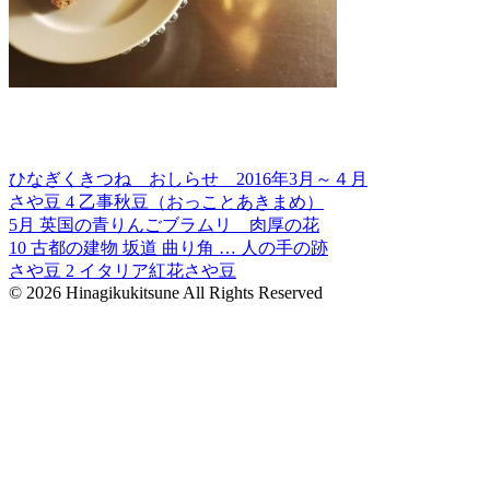
ひなぎくきつね おしらせ 2016年3月～４月
さや豆 4 乙事秋豆（おっことあきまめ）
5月 英国の青りんごブラムリ 肉厚の花
10 古都の建物 坂道 曲り角 … 人の手の跡
さや豆 2 イタリア紅花さや豆
© 2026 Hinagikukitsune All Rights Reserved