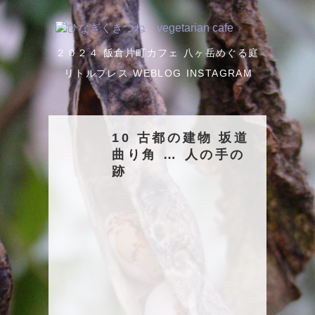
２０２４
飯倉片町カフェ
八ヶ岳めぐる庭
リトルプレス
WEBLOG
INSTAGRAM
10 古都の建物 坂道
曲り角 … 人の手の
跡