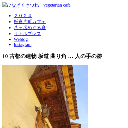
２０２４
飯倉片町カフェ
八ヶ岳めぐる庭
リトルプレス
Weblog
Instagram
10 古都の建物 坂道 曲り角 … 人の手の跡