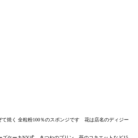
て焼く 全粒粉100％のスポンジです 花は店名のディジー
ズケーキNY式 きつねのプリン 苺のコキエットなど15