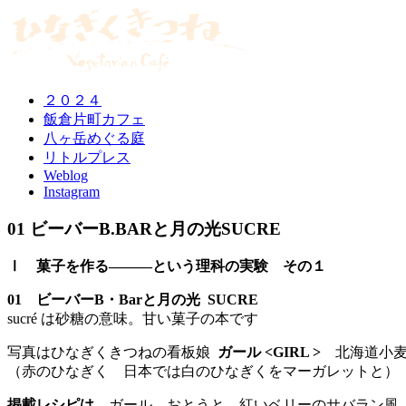
２０２４
飯倉片町カフェ
八ヶ岳めぐる庭
リトルプレス
Weblog
Instagram
01 ビーバーB.BARと月の光SUCRE
Ⅰ 菓子を作る―――という理科の実験 その１
01 ビーバーB・Barと月の光 SUCRE
sucré は砂糖の意味。甘い菓子の本です
写真はひなぎくきつねの看板娘
ガール <GIRL >
北海道小麦
（赤のひなぎく 日本では白のひなぎくをマーガレットと）
掲載レシピは
ガール おとうと 紅いベリーのサバラン風 