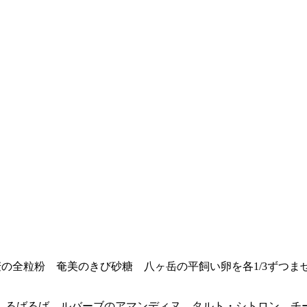
の全粒粉 奄美のきび砂糖 八ヶ岳の平飼い卵を各1/3ずつまぜ
るばるば ルバーブのアマンディヌ タルト・シトロン チー