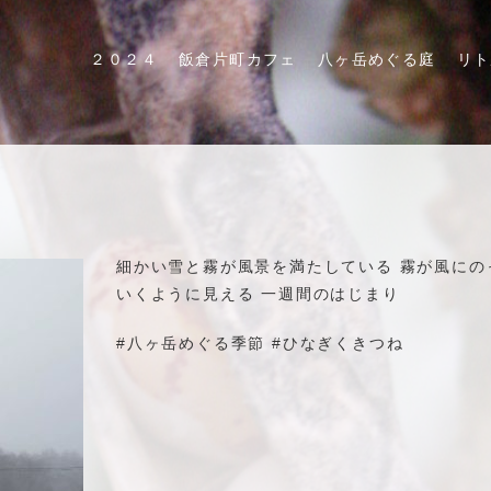
２０２４
飯倉片町カフェ
八ヶ岳めぐる庭
リト
細かい雪と霧が風景を満たしている 霧が風にの
いくように見える 一週間のはじまり
#八ヶ岳めぐる季節 #ひなぎくきつね