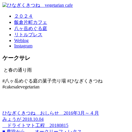
２０２４
飯倉片町カフェ
八ヶ岳めぐる庭
リトルプレス
Weblog
Instagram
ケークサレ
と春の通り雨
#八ヶ岳めぐる庭の菓子売り場 #ひなぎくきつね
#cakesalevegetarian
ひなぎくきつね おしらせ 2016年3月～４月
みょうが 2018.10.04
ドライトマト工程 20180815
■ 農協から……オークリーフ・レタス