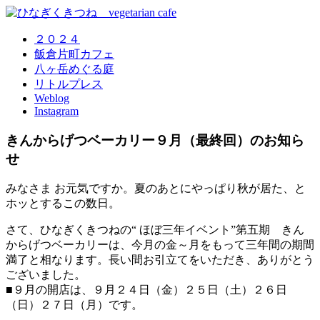
２０２４
飯倉片町カフェ
八ヶ岳めぐる庭
リトルプレス
Weblog
Instagram
きんからげつベーカリー９月（最終回）のお知ら
せ
みなさま お元気ですか。夏のあとにやっぱり秋が居た、と
ホッとするこの数日。
さて、ひなぎくきつねの“ ほぼ三年イベント”第五期 きん
からげつベーカリーは、今月の金～月をもって三年間の期間
満了と相なります。長い間お引立てをいただき、ありがとう
ございました。
■９月の開店は、９月２４日（金）２５日（土）２６日
（日）２７日（月）です。