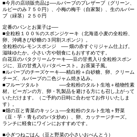
■今月の店頭販売品は──ルバーブのプレザーブ（グリーン、
ルビーのみ７５０円）、小梅の梅干（自家製）、生のルバー
ブ（緑茎）２５０円
定番のパンとお菓子は──
■全粒粉１００％のスポンジケーキ（北海道小麦の全粒粉、
卵、沖縄きび砂糖の３同割スポンジ）。
全粒粉のレモンスポンジ ── 畑の赤すぐりジャム仕上げ。
滋味ゆたか。小さい方や朝食にもおすすめです。
白花豆のバタクリームケーキ──豆の甘煮入り全粒粉スポン
ジに、豆の甘煮入りバタペースト。お茶菓子風。
■ルバーブのチーズケーキ──精白粉＋白砂糖、卵、クリーム
チーズ、ルバーブの二色ジャム焼き込み。
■フルーツタルト ──全粒粉のタルト生地＋植物性素
材。ビーガンの方、卵・乳製品を避ける方にも召し上がって
いただけます。（ご予約の日時に合わせてお作りいたしま
す）。
■畑の豆と青菜のキッシュ──全粒粉のタルト生地＋野菜
（豆・芋・青もののバタ炒め）、卵、カッテージチーズ。
ランチに軽食にワインにおすすめです。
■小ぎつねごはん（豆と野菜の小さいおべんとう）