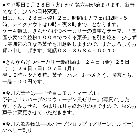
■すぐ翌日９月２８日（火）から第六期が始まります。新奇
でなく、少々の日時変更。
日は、毎月２８日～翌月２日。時間は カフェは12時～５
時、テイクアウトは12時～夜８時まで、となります。
ケーキ類は、きんからげつベーカリーの貴重なテーマ、「国
産小麦の全粒粉１００％でつくる菓子」を引き継ぎ、少しず
つ雰囲気の異なる菓子を用意致しますので、またよろしくお
願い申し上げます。電話０３－３５８４－６０１０
■きんからげつベーカリー最終回は、２４日（金）２５日
（土）２６日（日）２７日（月）
昼１２時～夕方６時。菓子、パン、おべんとう、喫茶とも、
一品５００円です。
■今月の菓子は──「チョコモカ・マーブル」
予告は「ルバーブのスウェーデン風ゼリー」(写真)でした
が、すみません、やはり九月も終わりの頃ですので、秋のお
菓子に変更させていただきます。
■今月の飲み物は──ルバーブシロップ（グリーン、ルビー）
のペリエ割り