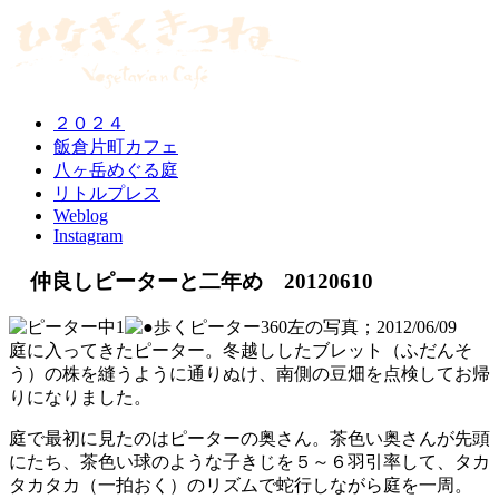
２０２４
飯倉片町カフェ
八ヶ岳めぐる庭
リトルプレス
Weblog
Instagram
仲良しピーターと二年め 20120610
左の写真；2012/06/09
庭に入ってきたピーター。冬越ししたブレット（ふだんそ
う）の株を縫うように通りぬけ、南側の豆畑を点検してお帰
りになりました。
庭で最初に見たのはピーターの奥さん。茶色い奥さんが先頭
にたち、茶色い球のような子きじを５～６羽引率して、タカ
タカタカ（一拍おく）のリズムで蛇行しながら庭を一周。