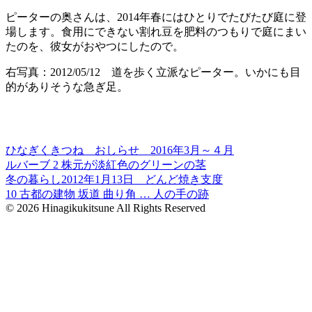
ピーターの奥さんは、2014年春にはひとりでたびたび庭に登
場します。食用にできない割れ豆を肥料のつもりで庭にまい
たのを、彼女がおやつにしたので。
右写真：2012/05/12 道を歩く立派なピーター。いかにも目
的がありそうな急ぎ足。
ひなぎくきつね おしらせ 2016年3月～４月
ルバーブ 2 株元が淡紅色のグリーンの茎
冬の暮らし2012年1月13日 どんど焼き支度
10 古都の建物 坂道 曲り角 … 人の手の跡
© 2026 Hinagikukitsune All Rights Reserved