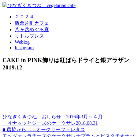
２０２４
飯倉片町カフェ
八ヶ岳めぐる庭
リトルプレス
Weblog
Instagram
CAKE in PINK飾りは紅ばらドライと銀アラザン
2019.12
ひなぎくきつね おしらせ 2016年3月～４月
４ナッツとシーズのケークサレ2018.08.31
■ 農協から……オークリーフ・レタス
モッツァレラチーズのケークサレ干プラムとピスタチオナッ