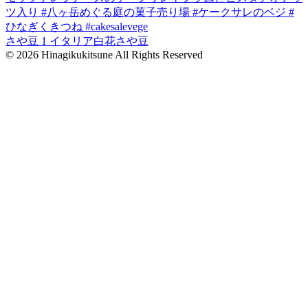
ツ入り #八ヶ岳めぐる庭の菓子売り場 #ケークサレのベジ #
ひなぎくきつね #cakesalevege
さや豆 1 イタリア白花さや豆
© 2026 Hinagikukitsune All Rights Reserved