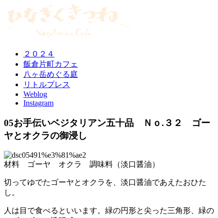
２０２４
飯倉片町カフェ
八ヶ岳めぐる庭
リトルプレス
Weblog
Instagram
05お手伝いベジタリアン五十品 Ｎｏ.３２ ゴー
ヤとオクラの御浸し
材料 ゴーヤ オクラ 調味料（淡口醤油）
切ってゆでたゴーヤとオクラを、淡口醤油であえたおひた
し。
人は目で食べるといいます。緑の円形と尖った三角形、緑の