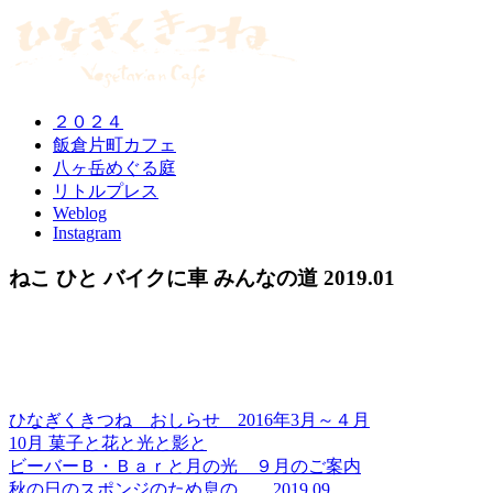
２０２４
飯倉片町カフェ
八ヶ岳めぐる庭
リトルプレス
Weblog
Instagram
ねこ ひと バイクに車 みんなの道 2019.01
ひなぎくきつね おしらせ 2016年3月～４月
10月 菓子と花と光と影と
ビーバーＢ・Ｂａｒと月の光 ９月のご案内
秋の日のスポンジのため息の……2019.09