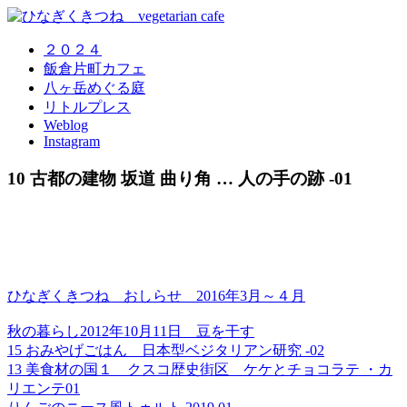
２０２４
飯倉片町カフェ
八ヶ岳めぐる庭
リトルプレス
Weblog
Instagram
10 古都の建物 坂道 曲り角 … 人の手の跡 -01
ひなぎくきつね おしらせ 2016年3月～４月
秋の暮らし2012年10月11日 豆を干す
15 おみやげごはん 日本型ベジタリアン研究 -02
13 美食材の国１ クスコ歴史街区 ケケとチョコラテ ・カ
リエンテ01