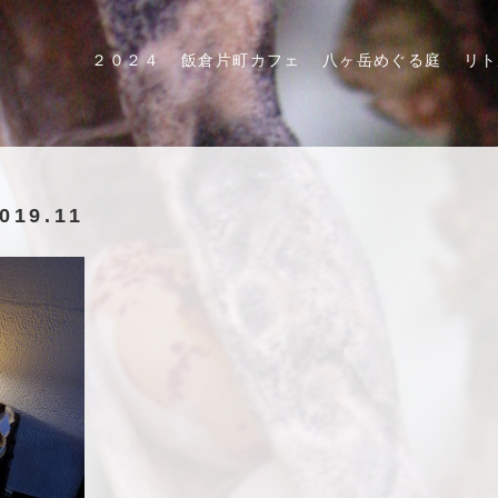
２０２４
飯倉片町カフェ
八ヶ岳めぐる庭
リト
19.11