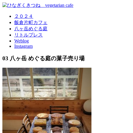
２０２４
飯倉片町カフェ
八ヶ岳めぐる庭
リトルプレス
Weblog
Instagram
03 八ヶ岳 めぐる庭の菓子売り場