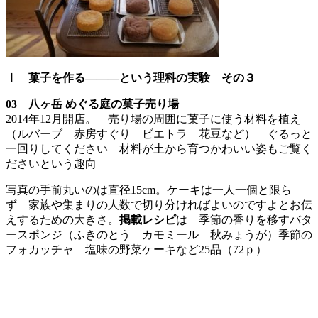
Ⅰ
菓子を作る―――という理科の実験 その３
03 八ヶ岳 めぐる庭の菓子売り場
2014年12月開店。 売り場の周囲に菓子に使う材料を植え
（ルバーブ 赤房すぐり ビエトラ 花豆など） ぐるっと
一回りしてください 材料が土から育つかわいい姿もご覧く
ださいという趣向
写真の手前丸いのは直径15cm。ケーキは一人一個と限ら
ず 家族や集まりの人数で切り分ければよいのですよとお伝
えするための大きさ。
掲載レシピ
は 季節の香りを移すバタ
ースポンジ（ふきのとう カモミール 秋みょうが）季節の
フォカッチャ 塩味の野菜ケーキなど25品（72ｐ）