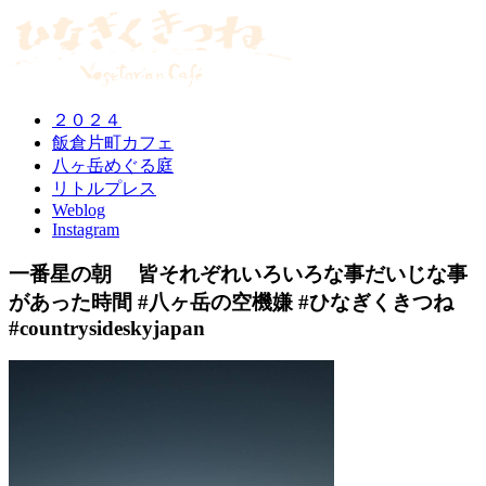
２０２４
飯倉片町カフェ
八ヶ岳めぐる庭
リトルプレス
Weblog
Instagram
一番星の朝 皆それぞれいろいろな事だいじな事
があった時間 #八ヶ岳の空機嫌 #ひなぎくきつね
#countrysideskyjapan