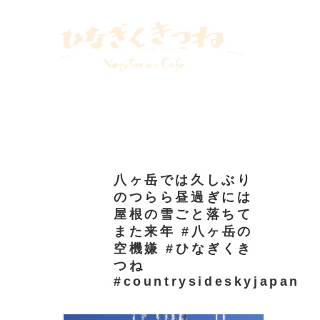
２０２４
飯倉片町カフェ
八ヶ岳めぐる庭
リトルプレス
WEBLOG
INSTAGRAM
八ヶ岳では久しぶり
のつらら昼過ぎには
屋根の雪ごと落ちて
また来年 #八ヶ岳の
空機嫌 #ひなぎくき
つね
#countrysideskyjapan