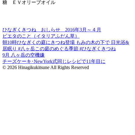
糖 ＥＶオリーブオイル
ひなぎくきつね おしらせ 2016年3月～４月
ビエタのこと（イタリアふだん草）
朝10時ひなぎくの庭にきつね登場 もみの木の下で 日光浴&
居眠り #八ヶ岳この庭のめぐる季節 #ひなぎくきつね
9月 八ヶ岳の空機嫌
チーズケーキ･NewYork式同じレシピで11年目に
© 2026 Hinagikukitsune All Rights Reserved