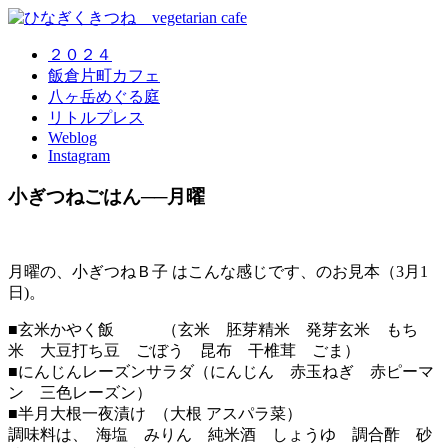
２０２４
飯倉片町カフェ
八ヶ岳めぐる庭
リトルプレス
Weblog
Instagram
小ぎつねごはん──月曜
月曜の、小ぎつねＢ子 はこんな感じです、のお見本（3月1
日)。
■玄米かやく飯 （玄米 胚芽精米 発芽玄米 もち
米 大豆打ち豆 ごぼう 昆布 干椎茸 ごま）
■にんじんレーズンサラダ（にんじん 赤玉ねぎ 赤ピーマ
ン 三色レーズン）
■半月大根一夜漬け （大根 アスパラ菜）
調味料は、 海塩 みりん 純米酒 しょうゆ 調合酢 砂