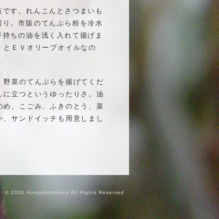
点です。れんこんとさつまいも
切り。市販のてんぷら粉を冷水
手持ちの油を浅く入れて揚げま
）とＥＶオリーブオイルなの
、野菜のてんぷらを揚げてくだ
しに立つというゆったりさ。油
のめ、こごみ、ふきのとう、菜
か、サンドイッチも用意しまし
© 2026 Hinagikukitsune All Rights Reserved