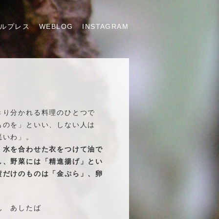
ルプレス
WEBLOG
INSTAGRAM
ら
きり分かれる料理のひとつで
ものを」といい、しない人は
悪いわ」。
・水を合わせた衣をつけて油で
し、野菜には「精進揚げ」とい
黄だけのものは「金ぷら」、卵
じん あしたば