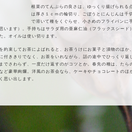
根菜のてんぷらの良さは、ゆっくり揚げられる
は厚さ１ｃｍの輪切り、ごぼうとにんじんは千
で溶いて種をくぐらせ、小さめのフライパンに
思います）。手持ちはサラダ用の亜麻仁油（フラックスシード
た。オイルは使い切ります。
を約束してお茶によばれると、お茶うけにお菓子と漬物のほか
に付ききりでなく、お茶をいれながら、話の途中でひっくり返
までさわらず、一度だけ返すのがコツとか。春先の種は、たら
など豪華絢爛。洋風のお茶会なら、ケーキやチョコレートのほ
く思い出します。