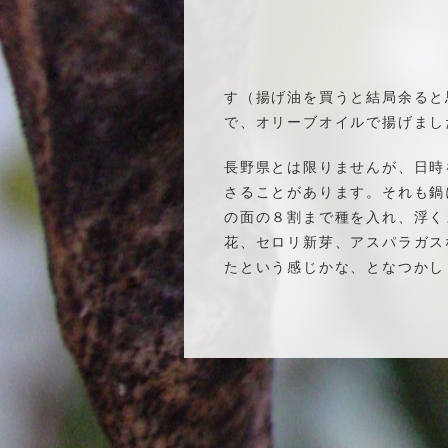
す（揚げ油を買うと結局余ると
で、オリーブオイルで揚げまし
長野県とは限りませんが、日時
さることがあります。それも鍋
の面の８割まで種を入れ、浮く
花、セロリ新芽、アスパラガス
たという感じかな、となつかし