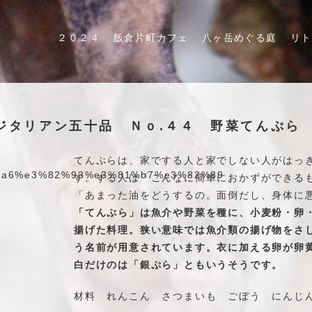
２０２４
飯倉片町カフェ
八ヶ岳めぐる庭
リト
ベジタリアン五十品 Ｎｏ.４４ 野菜てんぷ
てんぷらは、家でする人と家でしない人がはっ
す。する人は「こんなに簡単におかずができる
「あまった油をどうするの。面倒だし、身体に
「てんぷら」は魚介や野菜を種に、小麦粉・卵
揚げた料理。狭い意味では魚介類の揚げ物をさ
う名前が用意されています。衣に加える卵が卵
白だけのは「銀ぷら」ともいうそうです。
材料 れんこん さつまいも ごぼう にん