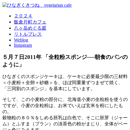
２０２４
飯倉片町カフェ
八ヶ岳めぐる庭
リトルプレス
Weblog
Instagram
５月７日2011年 「全粒粉スポンジ──朝食のパンの
ように」
ひなぎくのスポンジケーキは、ケーキに必要最少限の三材料
＜小麦粉＋全卵＋砂糖＞を、ほぼ同重量ずつまぜて焼く、
「三同割のスポンジ」を基本にしています。
そして、この小麦粉の部分に、北海道小麦の全粒粉を使うの
ですが、小麦の全粒粉は、お米でいえば玄米を粉にしたも
の。
穀物粒の８０％をしめる胚乳は白色で、そこに胚芽（ジャー
ム）とふすま（ブラン）の淡茶色の粉がまじり、全体がベー
ジュ色にみえます。