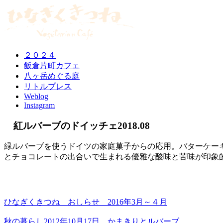
２０２４
飯倉片町カフェ
八ヶ岳めぐる庭
リトルプレス
Weblog
Instagram
紅ルバーブのドイッチェ2018.08
緑ルバーブを使うドイツの家庭菓子からの応用。バターケー
とチョコレートの出合いで生まれる優雅な酸味と苦味が印象
ひなぎくきつね おしらせ 2016年3月～４月
秋の暮らし2012年10月17日 かまきりとルバーブ