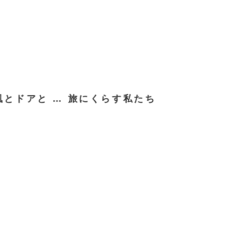
２０２４
飯倉片町カフェ
八ヶ岳めぐる庭
リト
 風とドアと … 旅にくらす私たち