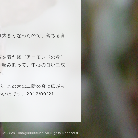
り大きくなったので、落ちる音
皮を着た胚（アーモンドの粒）
を噛み割って、中心の白い二枚
ド。
が、この木は二階の窓に広がっ
です。2012/09/21
© 2026 Hinagikukitsune All Rights Reserved