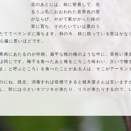
花のあとには、枝に密着して、光
るうぶ毛におおわれた若草色の実
がならび、やがて紫がかった緑の
実に育ち、そのたいていは夏のう
たててベランダに落ちます。秋の今、枝に残っている実はかな
と心臓に悪いほどです。
果肉にあたるのが外側。扁平な桃の種のような中に、茶色い薄
は同じです。梅干を食べたあと種をころころ味わい、次いで種
ま」と呼ぶところ）を食べたことがある人は、そこがアーモン
のにね、残念。消毒すれば収穫できると植木屋さんは言います
、幹には小さいキツツキが来たり、リスが来たりするので、いいの