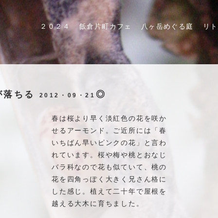
２０２４
飯倉片町カフェ
八ヶ岳めぐる庭
リト
が落ちる
◎
2012・09・21
春は桜より早く淡紅色の花を咲か
せるアーモンド。ご近所には「春
いちばん早いピンクの花」と言わ
れています。桜や梅や桃とおなじ
バラ科なので花も似ていて、桃の
花を四角っぽく大きく兄さん格に
した感じ。植えて二十年で屋根を
越える大木に育ちました。