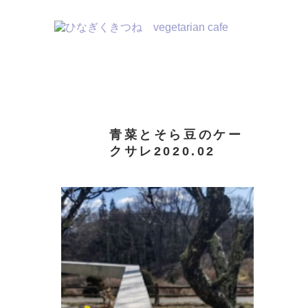
２０２４
飯倉片町カフェ
八ヶ岳めぐる庭
リトルプレス
WEBLOG
INSTAGRAM
青菜とそら豆のケー
クサレ2020.02