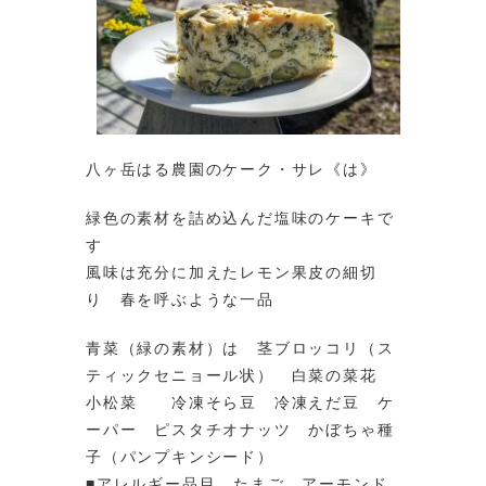
八ヶ岳はる農園のケーク・サレ《は》
緑色の素材を詰め込んだ塩味のケーキで
す
風味は充分に加えたレモン果皮の細切
り 春を呼ぶような一品
青菜（緑の素材）は 茎ブロッコリ（ス
ティックセニョール状） 白菜の菜花
小松菜 冷凍そら豆 冷凍えだ豆 ケ
ーパー ピスタチオナッツ かぼちゃ種
子（パンプキンシード）
■アレルギー品目 たまご アーモンド