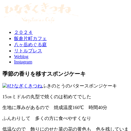
２０２４
飯倉片町カフェ
八ヶ岳めぐる庭
リトルプレス
Weblog
Instagram
季節の香りを移すスポンジケーキ
ふきのとうのバタースポンジケーキ
15㎝ミドルの丸型で焼くのは初めてでした
生地に厚みがあるので 焼成温度160℃ 時間40分
ふんわりして 多くの方に食べやすくなり
低温なので 飾りにのせた菜の花の黄色も 色を残していま