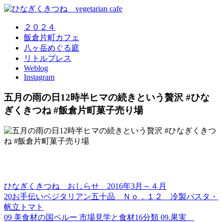
２０２４
飯倉片町カフェ
八ヶ岳めぐる庭
リトルプレス
Weblog
Instagram
五月の雨の日12時半ヒマの続きという贅沢 #ひな
ぎくきつね #飯倉片町菓子売り場
ひなぎくきつね おしらせ 2016年3月～４月
20お手伝いベジタリアン五十品 Ｎｏ．１２ 冷製パスタ・
帆立トマト
09 美食材の国ペルー 市場見学と食材16分類 09.果実