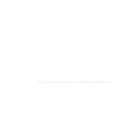
© 2026 Hinagikukitsune All Rights Reserved