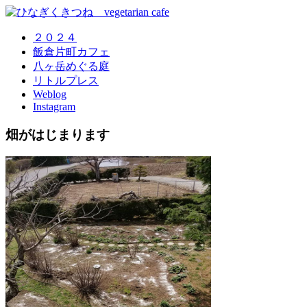
２０２４
飯倉片町カフェ
八ヶ岳めぐる庭
リトルプレス
Weblog
Instagram
畑がはじまります