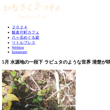
２０２４
飯倉片町カフェ
八ヶ岳めぐる庭
リトルプレス
Weblog
Instagram
5月 水源地の一段下 ラピュタのような世界 清楚が